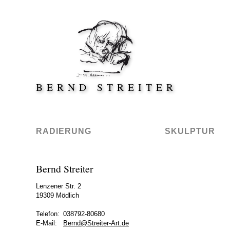
Direkt zum Inhalt springen
BERND STREITER
RADIERUNG
SKULPTUR
Impressum
Bernd Streiter
Lenzener Str. 2
19309
Mödlich
Telefon:
038792-80680
E-Mail:
Bernd@Streiter-Art.de