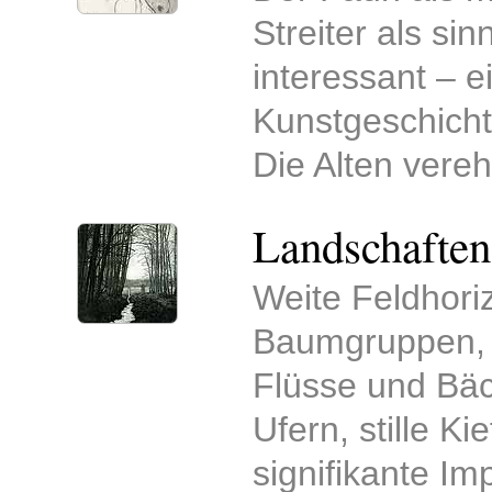
Streiter als si
interessant – e
Kunstgeschichte 
Die Alten vere
Landschaften
Weite Feldhori
Baumgruppen, 
Flüsse und Bä
Ufern, stille K
signifikante Im